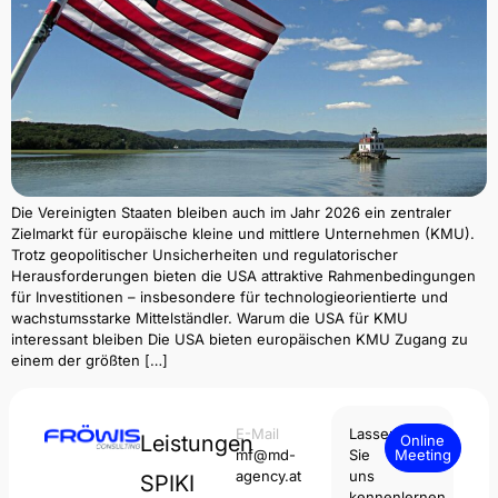
Die Vereinigten Staaten bleiben auch im Jahr 2026 ein zentraler
Zielmarkt für europäische kleine und mittlere Unternehmen (KMU).
Trotz geopolitischer Unsicherheiten und regulatorischer
Herausforderungen bieten die USA attraktive Rahmenbedingungen
für Investitionen – insbesondere für technologieorientierte und
wachstumsstarke Mittelständler. Warum die USA für KMU
interessant bleiben Die USA bieten europäischen KMU Zugang zu
einem der größten […]
E-Mail
Lassen
Leistungen
Online
mf@md-
Sie
Meeting
agency.at
uns
SPIKI
kennenlernen