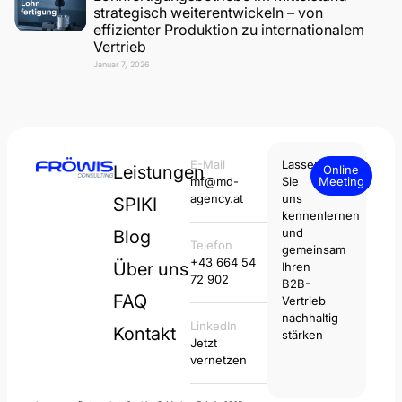
strategisch weiterentwickeln – von
effizienter Produktion zu internationalem
Vertrieb
Januar 7, 2026
E-Mail
Lassen
Leistungen
Online
mf@md-
Sie
Meeting
agency.at
uns
SPIKI
kennenlernen
und
Blog
Telefon
gemeinsam
+43 664 54
Über uns
Ihren
72 902
B2B-
FAQ
Vertrieb
nachhaltig
LinkedIn
Kontakt
stärken
Jetzt
vernetzen