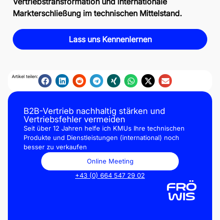
Vertriebstransformation und internationale
Markterschließung im technischen Mittelstand.
Lass uns Kennenlernen
Artikel teilen:
B2B-Vertrieb nachhaltig stärken und
Vertriebsfehler vermeiden
Seit über 12 Jahren helfe ich KMUs Ihre technischen
Produkte und Dienstleistungen (international) noch
besser zu verkaufen
Online Meeting
+43 (0) 664 547 29 02