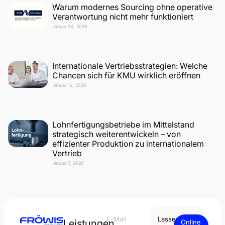
Warum modernes Sourcing ohne operative
Verantwortung nicht mehr funktioniert
Januar 26, 2026
Internationale Vertriebsstrategien: Welche
Chancen sich für KMU wirklich eröffnen
Januar 12, 2026
Lohnfertigungsbetriebe im Mittelstand
strategisch weiterentwickeln – von
effizienter Produktion zu internationalem
Vertrieb
Januar 7, 2026
E-Mail
Lassen
Leistungen
Online