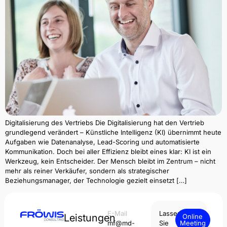
Digitalisierung des Vertriebs Die Digitalisierung hat den Vertrieb
grundlegend verändert – Künstliche Intelligenz (KI) übernimmt heute
Aufgaben wie Datenanalyse, Lead-Scoring und automatisierte
Kommunikation. Doch bei aller Effizienz bleibt eines klar: KI ist ein
Werkzeug, kein Entscheider. Der Mensch bleibt im Zentrum – nicht
mehr als reiner Verkäufer, sondern als strategischer
Beziehungsmanager, der Technologie gezielt einsetzt […]
E-Mail
Lassen
Leistungen
Online
mf@md-
Sie
Meeting